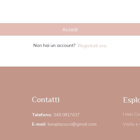
Ricordami
Accesso dimenticat
Accedi
Non hai un account?
Registrati ora
Contatti
Espl
I miei Co
Telefono:
348 0817637
E-mail:
beaplacucci@gmail.com
Visita e