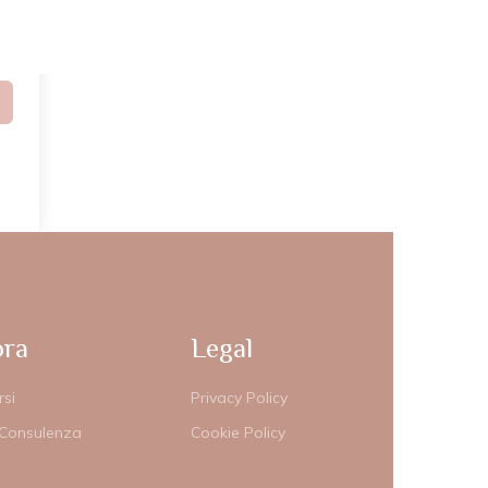
o?
ora
Legal
rsi
Privacy Policy
 Consulenza
Cookie Policy