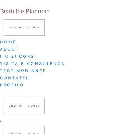
Beatrice Placucci
SCOPRI I CORSI
HOME
ABOUT
I MIEI CORSI
Ciao, bentornato!
VISITA E CONSULENZA
TESTIMONIANZE
CONTATTI
PROFILO
SCOPRI I CORSI