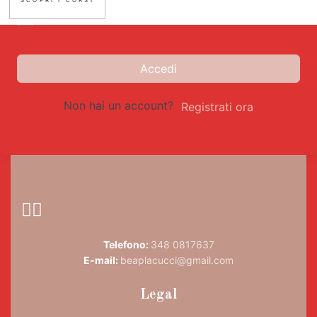
SCOPRI I CORSI
Ricordami
Accesso dimenticato?
Accedi
Non hai un account?
Registrati ora
Telefono:
348 0817637
E-mail:
beaplacucci@gmail.com
Legal